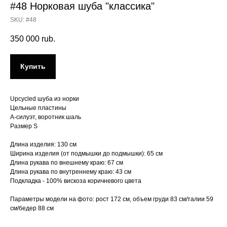
#48 Норковая шуба "классика"
SKU:
#48
350 000
rub.
Купить
Upcycled шуба из норки
Цельные пластины
А-силуэт, воротник шаль
Размер S
Длина изделия: 130 см
Ширина изделия (от подмышки до подмышки): 65 см
Длина рукава по внешнему краю: 67 см
Длина рукава по внутреннему краю: 43 см
Подкладка - 100% вискоза коричневого цвета
Параметры модели на фото: рост 172 см, объем груди 83 см/талии 59
см/бедер 88 см